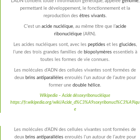
L’ADN contient toute l’information génétique, appelée
génome
,
permettant le développement, le fonctionnement et la
reproduction des
êtres vivants
.
C’est un
acide nucléique
, au même titre que l’
acide
ribonucléique
(ARN).
Les acides nucléiques sont, avec les
peptides
et les
glucides
,
l’une des trois grandes familles de
biopolymères
essentiels à
toutes les formes de vie connues.
Les molécules d’ADN des cellules vivantes sont formées de
deux
brins
antiparallèles
enroulés l’un autour de l’autre pour
former une
double hélice
.
Wikipedia – Acide désoxyribonucléique
https://fr.wikipedia.org/wiki/Acide_d%C3%A9soxyribonucl%C3%A9iqu
e
Les molécules d’ADN des cellules vivantes sont formées de
deux
brins
antiparallèles
enroulés l’un autour de l’autre pour