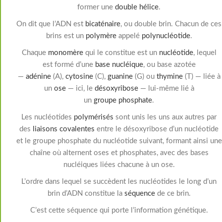
former une
double hélice
.
On dit que l’ADN est
bicaténaire
, ou double brin. Chacun de ces
brins est un
polymère
appelé
polynucléotide
.
Chaque
monomère
qui le constitue est un
nucléotide
, lequel
est formé d’une
base nucléique
, ou base azotée
—
adénine
(A),
cytosine
(C),
guanine
(G) ou
thymine
(T) — liée à
un
ose
— ici, le
désoxyribose
— lui-même lié à
un
groupe
phosphate
.
Les nucléotides
polymérisés
sont unis les uns aux autres par
des
liaisons covalentes
entre le désoxyribose d’un nucléotide
et le groupe phosphate du nucléotide suivant, formant ainsi une
chaîne où alternent oses et phosphates, avec des bases
nucléiques liées chacune à un ose.
L’ordre dans lequel se succèdent les nucléotides le long d’un
brin d’ADN constitue la
séquence
de ce brin.
C’est cette séquence qui porte l’information génétique.