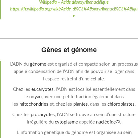
Wikipedia – Acide désoxyribonucléique
https://fr.wikipedia.org/wiki/Acide_d%C3%A9soxyribonucl%C3%A9iqu
e
Gènes et génome
L’ADN du
génome
est organisé et compacté selon un processus
appelé condensation de l’ADN afin de pouvoir se loger dans
l’espace restreint d’une
cellule
.
Chez les
eucaryotes
, l’ADN est localisé essentiellement dans
le
noyau
, avec une petite fraction également dans
les
mitochondries
et, chez les
plantes
, dans les
chloroplastes
.
Chez les
procaryotes
, l’ADN se trouve au sein d’une structure
irrégulière du
cytoplasme
appelée
nucléoïde
.
75
L’information génétique du génome est organisée au sein