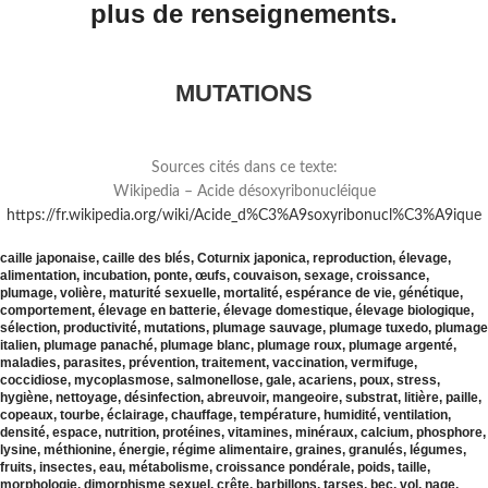
plus de renseignements.
MUTATIONS
Sources cités dans ce texte:
Wikipedia – Acide désoxyribonucléique
https://fr.wikipedia.org/wiki/Acide_d%C3%A9soxyribonucl%C3%A9ique
caille japonaise, caille des blés, Coturnix japonica, reproduction, élevage,
alimentation, incubation, ponte, œufs, couvaison, sexage, croissance,
plumage, volière, maturité sexuelle, mortalité, espérance de vie, génétique,
comportement, élevage en batterie, élevage domestique, élevage biologique,
sélection, productivité, mutations, plumage sauvage, plumage tuxedo, plumage
italien, plumage panaché, plumage blanc, plumage roux, plumage argenté,
maladies, parasites, prévention, traitement, vaccination, vermifuge,
coccidiose, mycoplasmose, salmonellose, gale, acariens, poux, stress,
hygiène, nettoyage, désinfection, abreuvoir, mangeoire, substrat, litière, paille,
copeaux, tourbe, éclairage, chauffage, température, humidité, ventilation,
densité, espace, nutrition, protéines, vitamines, minéraux, calcium, phosphore,
lysine, méthionine, énergie, régime alimentaire, graines, granulés, légumes,
fruits, insectes, eau, métabolisme, croissance pondérale, poids, taille,
morphologie, dimorphisme sexuel, crête, barbillons, tarses, bec, vol, nage,