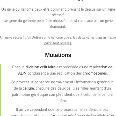
Un gène du génome peux être
dominant
, prenant le dessus sur un gène
récessif.
Un gène du génome peux être
récessif
, qui est remplacé par un gène
dominant.
Un gène récessif n’as d’effet sur le génome que si les deux gènes dans la même
paire sont récessif.
Mutations
Chaque
division cellulaire
est précédée d’une
réplication de
l’ADN
conduisant à une réplication des
chromosomes
.
Ce processus conserve normalement l’information génétique
de la
cellule
, chacune des deux cellules filles héritant d’un
patrimoine génétique complet identique à celui de la cellule
mère.
Il arrive cependant que ce processus ne se déroule pas
normalement et que l’information génétique de la cellule s’en