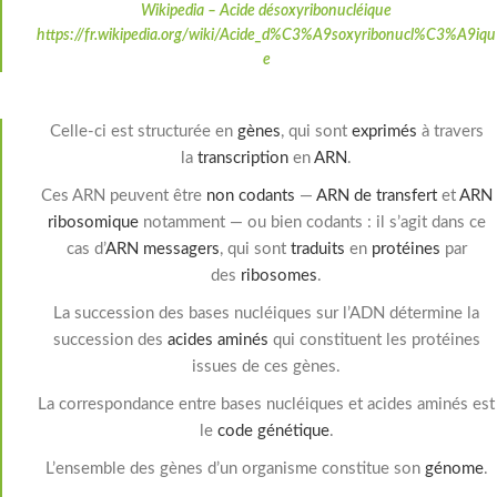
Wikipedia – Acide désoxyribonucléique
https://fr.wikipedia.org/wiki/Acide_d%C3%A9soxyribonucl%C3%A9iqu
e
Celle-ci est structurée en
gènes
, qui sont
exprimés
à travers
la
transcription
en
ARN
.
Ces ARN peuvent être
non codants
—
ARN de transfert
et
ARN
ribosomique
notamment — ou bien codants : il s’agit dans ce
cas d’
ARN messagers
, qui sont
traduits
en
protéines
par
des
ribosomes
.
La succession des bases nucléiques sur l’ADN détermine la
succession des
acides aminés
qui constituent les protéines
issues de ces gènes.
La correspondance entre bases nucléiques et acides aminés est
le
code génétique
.
L’ensemble des gènes d’un organisme constitue son
génome
.