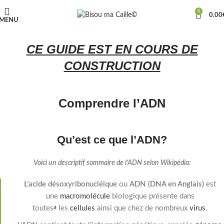
0
0.00
MENU
CE GUIDE EST EN COURS DE
CONSTRUCTION
Comprendre l’ADN
Qu’est ce que l’ADN?
Voici un descriptif sommaire de l’ADN selon Wikipédia:
L’acide désoxyribonucléique
ou
ADN
(DNA en Anglais)
est
une
macromolécule
biologique présente dans
toutes
les
cellules
ainsi que chez de nombreux
virus
.
a