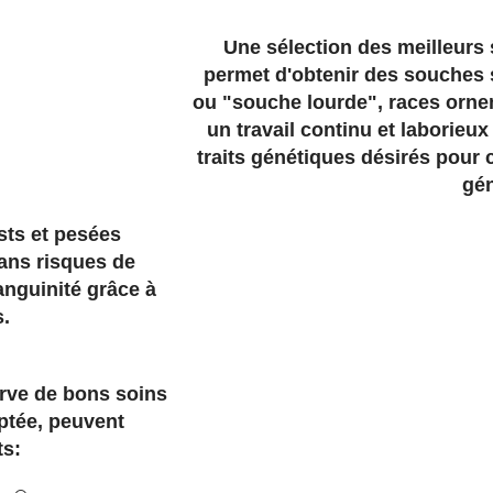
Une sélection des meilleurs 
permet d'obtenir des souches 
ou "souche lourde", races ornem
un travail continu et laborieux
traits génétiques désirés pour 
gén
sts et pesées
sans risques de
nguinité grâce à
s.
rve de bons soins
aptée, peuvent
ts: