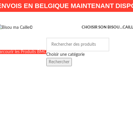
ENVOIS EN BELGIQUE MAINTENANT DISPO
CHOISIR SON BISOU…
CAIL
arcourir les Produits BMC
Choisir une catégorie
Rechercher