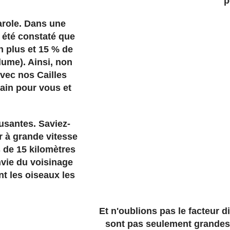
p
arole. Dans une
a été constaté que
n plus et 15 % de
lume). Ainsi, non
vec nos Cailles
ain pour vous et
usantes. Saviez-
r à grande vitesse
s de 15 kilomètres
nvie du voisinage
t les oiseaux les
Et n'oublions pas le facteur 
sont pas seulement grandes e