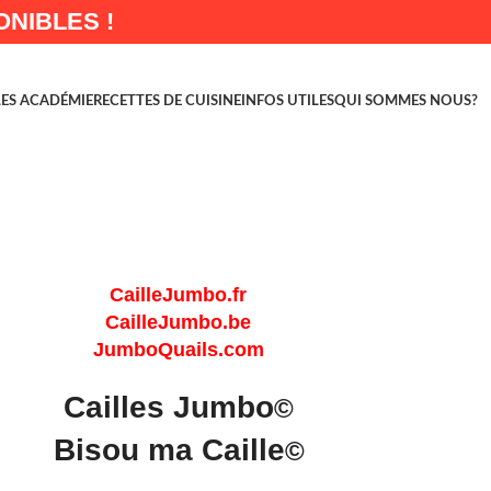
NIBLES !
LES ACADÉMIE
RECETTES DE CUISINE
INFOS UTILES
QUI SOMMES NOUS?
CailleJumbo.fr
CailleJumbo.be
JumboQuails.com
Cailles Jumbo
©
Bisou ma Caille
©