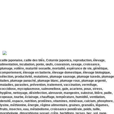
caille japonaise, caille des blés, Coturnix japonica, reproduction, élevage,
alimentation, incubation, ponte, œufs, couvaison, sexage, croissance,
plumage, volière, maturité sexuelle, mortalité, espérance de vie, génétique,
comportement, élevage en batterie, élevage domestique, élevage biologique,
sélection, productivité, mutations, plumage sauvage, plumage tuxedo, plumage
italien, plumage panaché, plumage blanc, plumage roux, plumage argenté,
maladies, parasites, prévention, traitement, vaccination, vermifuge,
coccidiose, mycoplasmose, salmonellose, gale, acariens, poux, stress,
hygiène, nettoyage, désinfection, abreuvoir, mangeoire, substrat, litière, paille,
copeaux, tourbe, éclairage, chauffage, température, humidité, ventilation,
densité, espace, nutrition, protéines, vitamines, minéraux, calcium, phosphore,
lysine, méthionine, énergie, régime alimentaire, graines, granulés, légumes,
fruits, insectes, eau, métabolisme, croissance pondérale, poids, taille,
morphologie, dimorphisme sexuel, crête, barbillons, tarses, bec, vol, nage,