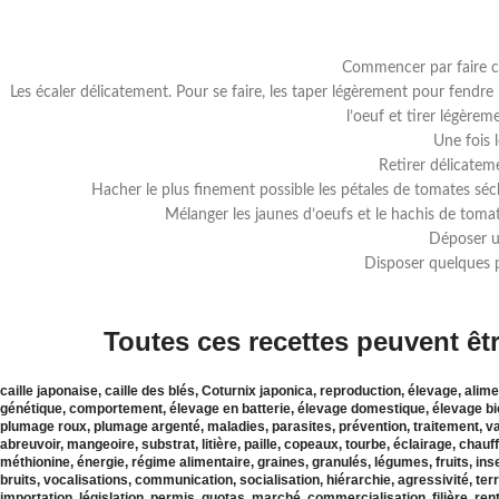
Commencer par faire cui
Les écaler délicatement. Pour se faire, les taper légèrement pour fendre l
l’oeuf et tirer légère
Une fois 
Retirer délicateme
Hacher le plus finement possible les pétales de tomates séc
Mélanger les jaunes d’oeufs et le hachis de tomat
Déposer un
Disposer quelques p
Toutes ces recettes peuvent êtr
caille japonaise, caille des blés, Coturnix japonica, reproduction, élevage, ali
génétique, comportement, élevage en batterie, élevage domestique, élevage bi
plumage roux, plumage argenté, maladies, parasites, prévention, traitement, v
abreuvoir, mangeoire, substrat, litière, paille, copeaux, tourbe, éclairage, chau
méthionine, énergie, régime alimentaire, graines, granulés, légumes, fruits, ins
bruits, vocalisations, communication, socialisation, hiérarchie, agressivité, terr
importation, législation, permis, quotas, marché, commercialisation, filière, ren