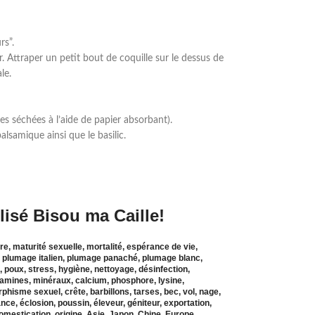
rs”.
r. Attraper un petit bout de coquille sur le dessus de
le.
s séchées à l’aide de papier absorbant).
lsamique ainsi que le basilic.
lisé Bisou ma Caille!
re, maturité sexuelle, mortalité, espérance de vie,
, plumage italien, plumage panaché, plumage blanc,
 poux, stress, hygiène, nettoyage, désinfection,
vitamines, minéraux, calcium, phosphore, lysine,
phisme sexuel, crête, barbillons, tarses, bec, vol, nage,
ance, éclosion, poussin, éleveur, géniteur, exportation,
 domestication, origine, Asie, Japon, Chine, Europe,