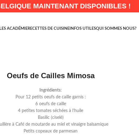
BELGIQUE MAINTENANT DISPONIBLES !
LES ACADÉMIE
RECETTES DE CUISINE
INFOS UTILES
QUI SOMMES NOUS?
Oeufs de Cailles Mimosa
Ingrédients:
Pour 12 petits oeufs de caille garnis :
6 oeufs de caille
4 petites tomates séchées à l’huile
Basilic (ciselé)
uillère à Café de moutarde au miel et vinaigre balsamique
Petits copeaux de parmesan