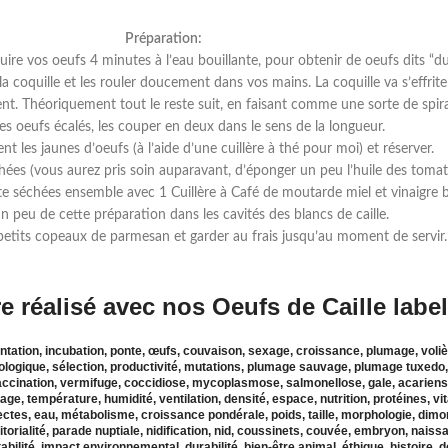
Préparation:
re vos oeufs 4 minutes à l’eau bouillante, pour obtenir de oeufs dits “du
a coquille et les rouler doucement dans vos mains. La coquille va s’effrite
ment. Théoriquement tout le reste suit, en faisant comme une sorte de spira
les oeufs écalés, les couper en deux dans le sens de la longueur.
nt les jaunes d’oeufs (à l’aide d’une cuillère à thé pour moi) et réserver.
hées (vous aurez pris soin auparavant, d’éponger un peu l’huile des tomate
e séchées ensemble avec 1 Cuillère à Café de moutarde miel et vinaigre ba
 peu de cette préparation dans les cavités des blancs de caille.
etits copeaux de parmesan et garder au frais jusqu’au moment de servir.
e réalisé avec nos Oeufs de Caille label
mentation, incubation, ponte, œufs, couvaison, sexage, croissance, plumage, voliè
ologique, sélection, productivité, mutations, plumage sauvage, plumage tuxedo
accination, vermifuge, coccidiose, mycoplasmose, salmonellose, gale, acariens,
ffage, température, humidité, ventilation, densité, espace, nutrition, protéines, 
ectes, eau, métabolisme, croissance pondérale, poids, taille, morphologie, dimor
itorialité, parade nuptiale, nidification, nid, coussinets, couvée, embryon, naiss
tabilité, impact environnemental, durabilité, bien-être animal, éthique, histoire,