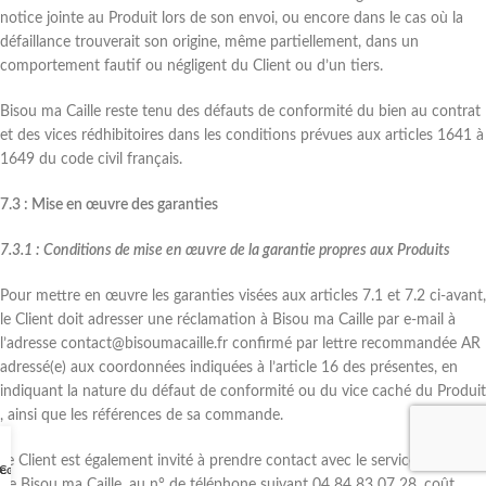
notice jointe au Produit lors de son envoi, ou encore dans le cas où la
défaillance trouverait son origine, même partiellement, dans un
comportement fautif ou négligent du Client ou d’un tiers.
Bisou ma Caille reste tenu des défauts de conformité du bien au contrat
et des vices rédhibitoires dans les conditions prévues aux articles 1641 à
1649 du code civil français.
7.3 : Mise en œuvre des garanties
7.3.1 : Conditions de mise en œuvre de la garantie propres aux Produits
Pour mettre en œuvre les garanties visées aux articles 7.1 et 7.2 ci-avant,
le Client doit adresser une réclamation à Bisou ma Caille par e-mail à
l’adresse contact@bisoumacaille.fr confirmé par lettre recommandée AR
adressé(e) aux coordonnées indiquées à l’article 16 des présentes, en
indiquant la nature du défaut de conformité ou du vice caché du Produit
, ainsi que les références de sa commande.
Le Client est également invité à prendre contact avec le service clientèle
e en ligne
Compte
de Bisou ma Caille, au n° de téléphone suivant 04 84 83 07 28, coût