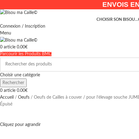
ENVOIS EN
CHOISIR SON BISOU…
Connexion / Inscription
Menu
0
article
0.00
€
Parcourir les Produits BMC
Choisir une catégorie
Rechercher
0
article
0.00
€
Accueil
Oeufs
Oeufs de Cailles à couver / pour l’élevage souche JUM
Épuisé
Cliquez pour agrandir