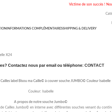
Victime de son succès ! Nou
Caté
TION
INFORMATIONS COMPLÉMENTAIRES
SHIPPING & DELIVERY
elle X24
s? Contactez nous par email ou téléphone:
CONTACT
 Cailles label Bisou ma Caille© à couver souche JUMBO© Couleur Isabelle
Couleur: Isabelle
A propos de notre souche Jumbo©
e Cailles Jumbo© en interne avec différentes souches venant du contin