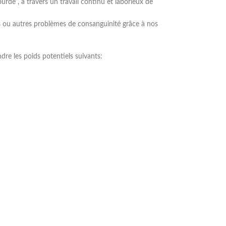
rde”, à travers un travail continu et laborieux de
es ou autres problèmes de consanguinité grâce à nos
re les poids potentiels suivants: