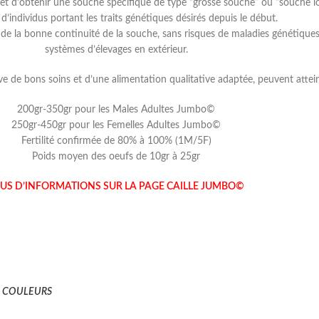
et d’obtenir une souche spécifique de type “grosse souche” ou “souche lou
 d’individus portant les traits génétiques désirés depuis le début.
s de la bonne continuité de la souche, sans risques de maladies génétiqu
systèmes d’élevages en extérieur.
de bons soins et d’une alimentation qualitative adaptée, peuvent atteind
200gr-350gr pour les Males Adultes Jumbo©
250gr-450gr pour les Femelles Adultes Jumbo©
Fertilité confirmée de 80% à 100% (1M/5F)
Poids moyen des oeufs de 10gr à 25gr
US D’INFORMATIONS SUR LA PAGE CAILLE JUMBO©
E COULEURS