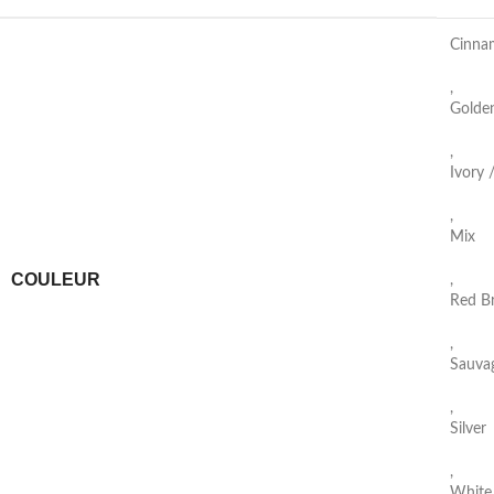
Cinna
,
Golden
,
Ivory /
,
Mix
COULEUR
,
Red Br
,
Sauvag
,
Silver
,
White 