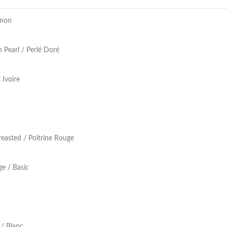
mon
 Pearl / Perlé Doré
 Ivoire
easted / Poitrine Rouge
e / Basic
/ Blanc