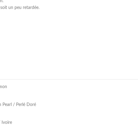
n.
n soit un peu retardée.
mon
 Pearl / Perlé Doré
 Ivoire