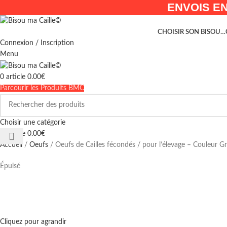
ENVOIS EN
CHOISIR SON BISOU…
Connexion / Inscription
Menu
0
article
0.00
€
Parcourir les Produits BMC
Choisir une catégorie
0
article
0.00
€
Accueil
Oeufs
Oeufs de Cailles fécondés / pour l’élevage – Couleur G
Épuisé
Cliquez pour agrandir