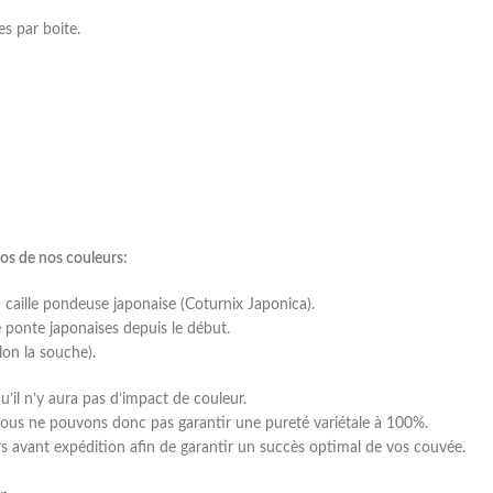
s par boite.
os de nos couleurs:
caille pondeuse japonaise (Coturnix Japonica).
ponte japonaises depuis le début.
lon la souche).
u’il n’y aura pas d’impact de couleur.
Nous ne pouvons donc pas garantir une pureté variétale à 100%.
s avant expédition afin de garantir un succès optimal de vos couvée.