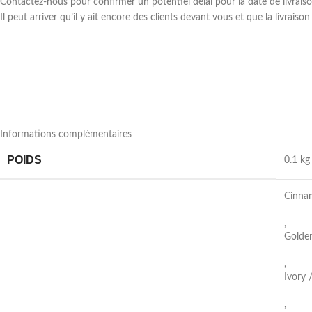
Contactez-nous pour confirmer un potentiel délai pour la date de livraiso
Il peut arriver qu’il y ait encore des clients devant vous et que la livraiso
Informations complémentaires
POIDS
0.1 kg
Cinna
,
Golden
,
Ivory /
,