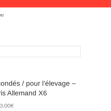
S?
condés / pour l’élevage –
ris Allemand X6
3.00
€