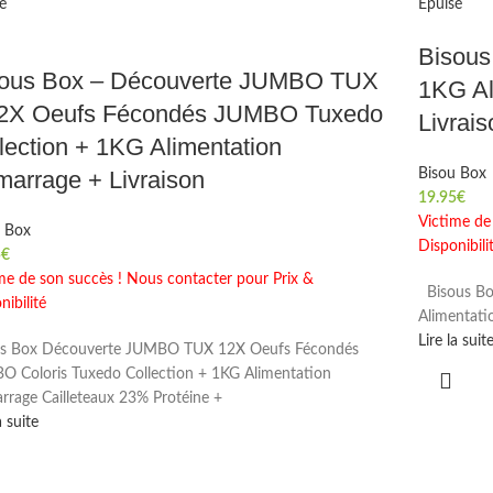
é
Épuisé
Bisous
sous Box – Découverte JUMBO TUX
1KG Al
12X Oeufs Fécondés JUMBO Tuxedo
Livrais
lection + 1KG Alimentation
arrage + Livraison
Bisou Box
19.95
€
Victime de
u Box
Disponibili
5
€
me de son succès ! Nous contacter pour Prix &
Bisous Bo
nibilité
Alimentati
Lire la suit
us Box Découverte JUMBO TUX 12X Oeufs Fécondés
 Coloris Tuxedo Collection + 1KG Alimentation
rage Cailleteaux 23% Protéine +
a suite