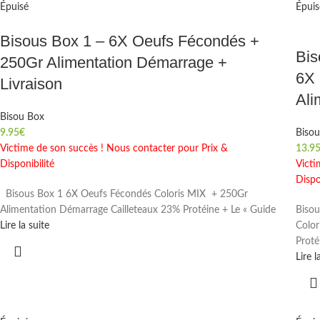
Épuisé
Épuis
Bisous Box 1 – 6X Oeufs Fécondés +
Bis
250Gr Alimentation Démarrage +
6X
Livraison
Ali
Bisou Box
9.95
€
Biso
Victime de son succès ! Nous contacter pour Prix &
13.9
Disponibilité
Victi
Dispo
Bisous Box 1 6X Oeufs Fécondés Coloris MIX + 250Gr
Alimentation Démarrage Cailleteaux 23% Protéine + Le « Guide
Biso
Lire la suite
Color
Proté
Lire l