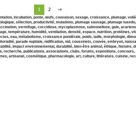
1
2
→
mentation, incubation, ponte, œufs, couvaison, sexage, croissance, plumage, voliè
ologique, sélection, productivité, mutations, plumage sauvage, plumage tuxedo
accination, vermifuge, coccidiose, mycoplasmose, salmonellose, gale, acariens,
ffage, température, humidité, ventilation, densité, espace, nutrition, protéines, 
ectes, eau, métabolisme, croissance pondérale, poids, taille, morphologie, dimor
itorialité, parade nuptiale, nidification, nid, coussinets, couvée, embryon, naiss
tabilité, impact environnemental, durabilité, bien-être animal, éthique, histoire,
 recherche, publications, associations, clubs, forums, expositions, concours, pri
umes, artisanat, cosmétique, pharmacologie, art, culture, littérature, cuisine, re
 MA CAILLE