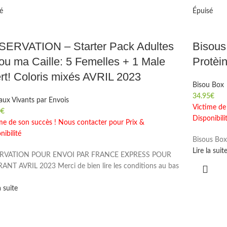
é
Épuisé
ERVATION – Starter Pack Adultes
Bisou
ou ma Caille: 5 Femelles + 1 Male
Protèi
ert! Coloris mixés AVRIL 2023
Bisou Box
34.95
€
ux Vivants par Envois
Victime de
0
€
Disponibili
me de son succès ! Nous contacter pour Prix &
nibilité
Bisous Bo
Lire la suit
RVATION POUR ENVOI PAR FRANCE EXPRESS POUR
NT AVRIL 2023 Merci de bien lire les conditions au bas
a suite