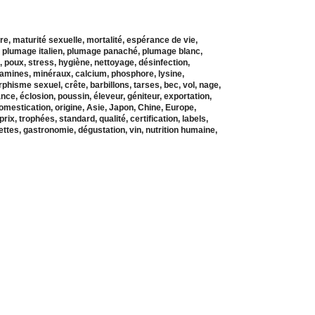
re, maturité sexuelle, mortalité, espérance de vie,
, plumage italien, plumage panaché, plumage blanc,
 poux, stress, hygiène, nettoyage, désinfection,
vitamines, minéraux, calcium, phosphore, lysine,
phisme sexuel, crête, barbillons, tarses, bec, vol, nage,
ance, éclosion, poussin, éleveur, géniteur, exportation,
 domestication, origine, Asie, Japon, Chine, Europe,
x, trophées, standard, qualité, certification, labels,
cettes, gastronomie, dégustation, vin, nutrition humaine,