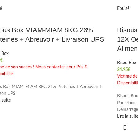
é
Épuisé
sous Box MIAM-MIAM 8KG 26%
Bisous
tèines + Abreuvoir + Livraison UPS
12X Oe
Alimen
u Box
5
€
Bisou Box
me de son succès ! Nous contacter pour Prix &
24.95
€
nibilité
Victime de
Disponibili
us Box MIAM-MIAM 8KG 26% Protèines + Abreuvoir +
ison UPS
Bisous Box
a suite
Porcelaine
Démarrage 
Lire la suit