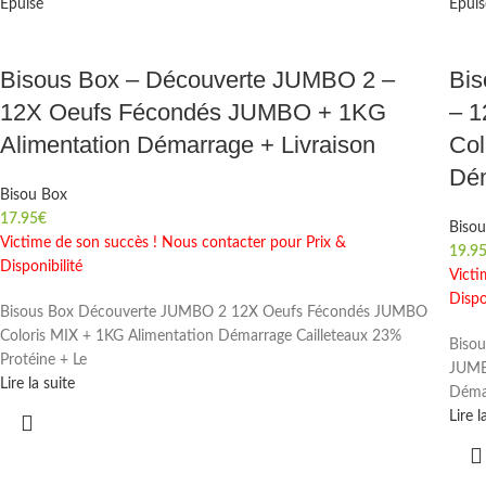
Épuisé
Épuis
Bisous Box – Découverte JUMBO 2 –
Bi
12X Oeufs Fécondés JUMBO + 1KG
– 
Alimentation Démarrage + Livraison
Col
Dém
Bisou Box
17.95
€
Biso
Victime de son succès ! Nous contacter pour Prix &
19.9
Disponibilité
Victi
Dispo
Bisous Box Découverte JUMBO 2 12X Oeufs Fécondés JUMBO
Coloris MIX + 1KG Alimentation Démarrage Cailleteaux 23%
Biso
Protéine + Le
JUMBO
Lire la suite
Démar
Lire l