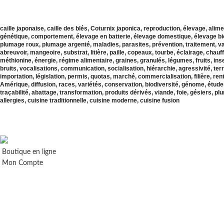
caille japonaise, caille des blés, Coturnix japonica, reproduction, élevage, ali
génétique, comportement, élevage en batterie, élevage domestique, élevage bi
plumage roux, plumage argenté, maladies, parasites, prévention, traitement, v
abreuvoir, mangeoire, substrat, litière, paille, copeaux, tourbe, éclairage, chau
méthionine, énergie, régime alimentaire, graines, granulés, légumes, fruits, ins
bruits, vocalisations, communication, socialisation, hiérarchie, agressivité, terr
importation, législation, permis, quotas, marché, commercialisation, filière, ren
Amérique, diffusion, races, variétés, conservation, biodiversité, génome, études,
traçabilité, abattage, transformation, produits dérivés, viande, foie, gésiers, pl
allergies, cuisine traditionnelle, cuisine moderne, cuisine fusion
BISOU MA CAILLE
2020-2023 - Droits de reproduction et de diffusion réservés pour
BISOU
Boutique en ligne
Mon Compte