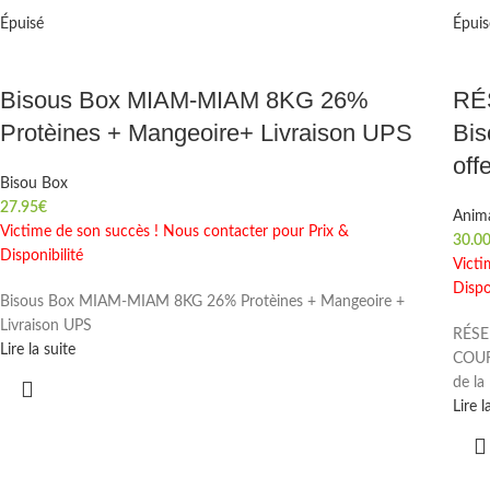
Épuisé
Épuis
Bisous Box MIAM-MIAM 8KG 26%
RÉS
Protèines + Mangeoire+ Livraison UPS
Bis
off
Bisou Box
27.95
€
Anima
Victime de son succès ! Nous contacter pour Prix &
30.0
Disponibilité
Victi
Dispo
Bisous Box MIAM-MIAM 8KG 26% Protèines + Mangeoire +
Livraison UPS
RÉSE
Lire la suite
COURA
de la
Lire l