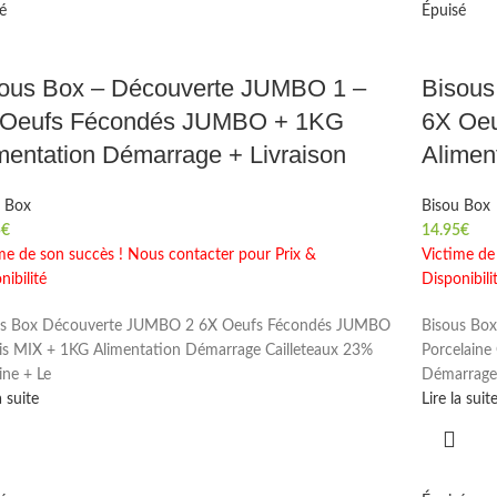
é
Épuisé
ous Box – Découverte JUMBO 1 –
Bisous
 Oeufs Fécondés JUMBO + 1KG
6X Oeu
mentation Démarrage + Livraison
Alimen
u Box
Bisou Box
5
€
14.95
€
me de son succès ! Nous contacter pour Prix &
Victime de
nibilité
Disponibili
us Box Découverte JUMBO 2 6X Oeufs Fécondés JUMBO
Bisous Box
is MIX + 1KG Alimentation Démarrage Cailleteaux 23%
Porcelaine
ine + Le
Démarrage 
a suite
Lire la suit