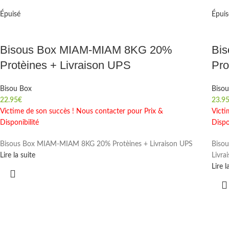
Épuisé
Épuis
Bisous Box MIAM-MIAM 8KG 20%
Bi
Protèines + Livraison UPS
Pro
Bisou Box
Biso
22.95
€
23.9
Victime de son succès ! Nous contacter pour Prix &
Victi
Disponibilité
Dispo
Bisous Box MIAM-MIAM 8KG 20% Protèines + Livraison UPS
Biso
Lire la suite
Livra
Lire l