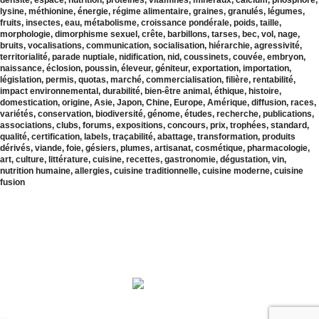
densité, espace, nutrition, protéines, vitamines, minéraux, calcium, phosphore,
lysine, méthionine, énergie, régime alimentaire, graines, granulés, légumes,
fruits, insectes, eau, métabolisme, croissance pondérale, poids, taille,
morphologie, dimorphisme sexuel, crête, barbillons, tarses, bec, vol, nage,
bruits, vocalisations, communication, socialisation, hiérarchie, agressivité,
territorialité, parade nuptiale, nidification, nid, coussinets, couvée, embryon,
naissance, éclosion, poussin, éleveur, géniteur, exportation, importation,
législation, permis, quotas, marché, commercialisation, filière, rentabilité,
impact environnemental, durabilité, bien-être animal, éthique, histoire,
domestication, origine, Asie, Japon, Chine, Europe, Amérique, diffusion, races,
variétés, conservation, biodiversité, génome, études, recherche, publications,
associations, clubs, forums, expositions, concours, prix, trophées, standard,
qualité, certification, labels, traçabilité, abattage, transformation, produits
dérivés, viande, foie, gésiers, plumes, artisanat, cosmétique, pharmacologie,
art, culture, littérature, cuisine, recettes, gastronomie, dégustation, vin,
nutrition humaine, allergies, cuisine traditionnelle, cuisine moderne, cuisine
fusion
BISOU MA CAILLE
2020-2023 - Droits de reproduction et de diffusion réservés pour
BISOU
MA CAILLE