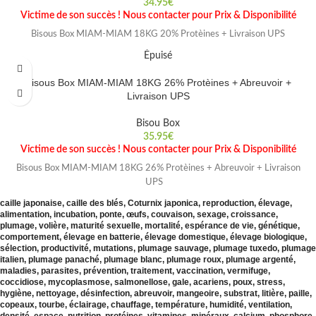
34.95
€
Victime de son succès ! Nous contacter pour Prix & Disponibilité
Bisous Box MIAM-MIAM 18KG 20% Protèines + Livraison UPS
Épuisé
Bisous Box MIAM-MIAM 18KG 26% Protèines + Abreuvoir +
Livraison UPS
Bisou Box
35.95
€
Victime de son succès ! Nous contacter pour Prix & Disponibilité
Bisous Box MIAM-MIAM 18KG 26% Protèines + Abreuvoir + Livraison
UPS
caille japonaise, caille des blés, Coturnix japonica, reproduction, élevage,
alimentation, incubation, ponte, œufs, couvaison, sexage, croissance,
plumage, volière, maturité sexuelle, mortalité, espérance de vie, génétique,
comportement, élevage en batterie, élevage domestique, élevage biologique,
sélection, productivité, mutations, plumage sauvage, plumage tuxedo, plumage
italien, plumage panaché, plumage blanc, plumage roux, plumage argenté,
maladies, parasites, prévention, traitement, vaccination, vermifuge,
coccidiose, mycoplasmose, salmonellose, gale, acariens, poux, stress,
hygiène, nettoyage, désinfection, abreuvoir, mangeoire, substrat, litière, paille,
copeaux, tourbe, éclairage, chauffage, température, humidité, ventilation,