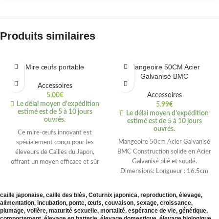
Produits similaires
Mire œufs portable
Mangeoire 50CM Acier
Galvanisé BMC
Accessoires
5.00
€
Accessoires
Le délai moyen d'expédition
5.99
€
estimé est de 5 à 10 jours
Le délai moyen d'expédition
ouvrés.
estimé est de 5 à 10 jours
ouvrés.
Ce mire-œufs innovant est
Mangeoire 50cm Acier Galvanisé
spécialement conçu pour les
BMC Construction solide en Acier
éleveurs de Cailles du Japon,
Galvanisé plié et soudé.
offrant un moyen efficace et sûr
Dimensions: Longueur : 16.5cm
de
Largeur : 9.5cm
caille japonaise, caille des blés, Coturnix japonica, reproduction, élevage,
alimentation, incubation, ponte, œufs, couvaison, sexage, croissance,
plumage, volière, maturité sexuelle, mortalité, espérance de vie, génétique,
comportement, élevage en batterie, élevage domestique, élevage biologique,