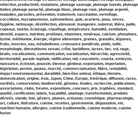
sélection, productivité, mutations, plumage sauvage, plumage tuxedo, plumage
italien, plumage panaché, plumage blanc, plumage roux, plumage argenté,
maladies, parasites, prévention, traitement, vaccination, vermifuge,
coccidiose, mycoplasmose, salmonellose, gale, acariens, poux, stress,
hygiène, nettoyage, désinfection, abreuvoir, mangeoire, substrat, litière, paille,
copeaux, tourbe, éclairage, chauffage, température, humidité, ventilation,
densité, espace, nutrition, protéines, vitamines, minéraux, calcium, phosphore,
lysine, méthionine, énergie, régime alimentaire, graines, granulés, légumes,
fruits, insectes, eau, métabolisme, croissance pondérale, poids, taille,
morphologie, dimorphisme sexuel, crête, barbillons, tarses, bec, vol, nage,
bruits, vocalisations, communication, socialisation, hiérarchie, agressivité,
territorialité, parade nuptiale, nidification, nid, coussinets, couvée, embryon,
naissance, éclosion, poussin, éleveur, géniteur, exportation, importation,
législation, permis, quotas, marché, commercialisation, filière, rentabilité,
impact environnemental, durabilité, bien-être animal, éthique, histoire,
domestication, origine, Asie, Japon, Chine, Europe, Amérique, diffusion, races,
variétés, conservation, biodiversité, génome, études, recherche, publications,
associations, clubs, forums, expositions, concours, prix, trophées, standard,
qualité, certification, labels, traçabilité, abattage, transformation, produits
dérivés, viande, foie, gésiers, plumes, artisanat, cosmétique, pharmacologie,
art, culture, littérature, cuisine, recettes, gastronomie, dégustation, vin,
nutrition humaine, allergies, cuisine traditionnelle, cuisine moderne, cuisine
fusion
BISOU MA CAILLE
2020-2023 - Droits de reproduction et de diffusion réservés pour
BISOU