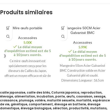
Produits similaires
Mire œufs portable
Mangeoire 50CM Acier
Galvanisé BMC
Accessoires
5.00
€
Accessoires
Le délai moyen
5.99
€
d'expédition estimé est de 5
Le délai moyen
à 10 jours ouvrés.
d'expédition estimé est de 5
à 10 jours ouvrés.
Ce mire-œufs innovant est
Mangeoire 50cm Acier Galvanisé
spécialement conçu pour les
BMC Construction solide en Acier
éleveurs de Cailles du Japon,
Galvanisé plié et soudé.
offrant un moyen efficace et sûr de
Dimensions: Longueur : 16.5cm
Largeur : 9.5cm
caille japonaise, caille des blés, Coturnix japonica, reproduction,
élevage, alimentation, incubation, ponte, œufs, couvaison, sexage,
croissance, plumage, volière, maturité sexuelle, mortalité, espérance
de vie, génétique, comportement, élevage en batterie, élevage
domestique, élevage biologique, sélection, productivité, mutations,