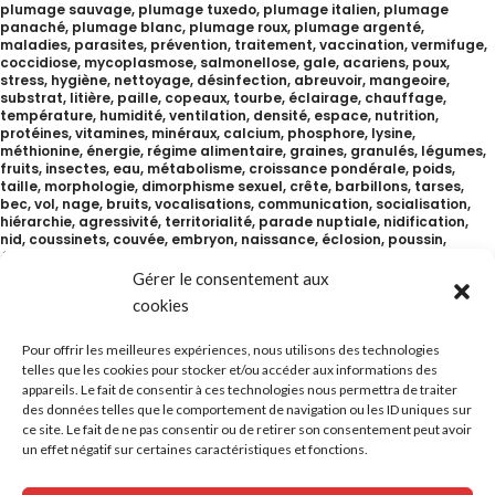
plumage sauvage, plumage tuxedo, plumage italien, plumage
panaché, plumage blanc, plumage roux, plumage argenté,
maladies, parasites, prévention, traitement, vaccination, vermifuge,
coccidiose, mycoplasmose, salmonellose, gale, acariens, poux,
stress, hygiène, nettoyage, désinfection, abreuvoir, mangeoire,
substrat, litière, paille, copeaux, tourbe, éclairage, chauffage,
température, humidité, ventilation, densité, espace, nutrition,
protéines, vitamines, minéraux, calcium, phosphore, lysine,
méthionine, énergie, régime alimentaire, graines, granulés, légumes,
fruits, insectes, eau, métabolisme, croissance pondérale, poids,
taille, morphologie, dimorphisme sexuel, crête, barbillons, tarses,
bec, vol, nage, bruits, vocalisations, communication, socialisation,
hiérarchie, agressivité, territorialité, parade nuptiale, nidification,
nid, coussinets, couvée, embryon, naissance, éclosion, poussin,
éleveur, géniteur, exportation, importation, législation, permis,
quotas, marché, commercialisation, filière, rentabilité, impact
Gérer le consentement aux
environnemental, durabilité, bien-être animal, éthique, histoire,
cookies
domestication, origine, Asie, Japon, Chine, Europe, Amérique,
diffusion, races, variétés, conservation, biodiversité, génome, études,
recherche, publications, associations, clubs, forums, expositions,
Pour offrir les meilleures expériences, nous utilisons des technologies
concours, prix, trophées, standard, qualité, certification, labels,
telles que les cookies pour stocker et/ou accéder aux informations des
traçabilité, abattage, transformation, produits dérivés, viande, foie,
appareils. Le fait de consentir à ces technologies nous permettra de traiter
gésiers, plumes, artisanat, cosmétique, pharmacologie, art, culture,
des données telles que le comportement de navigation ou les ID uniques sur
littérature, cuisine, recettes, gastronomie, dégustation, vin, nutrition
ce site. Le fait de ne pas consentir ou de retirer son consentement peut avoir
humaine, allergies, cuisine traditionnelle, cuisine moderne, cuisine
un effet négatif sur certaines caractéristiques et fonctions.
fusion