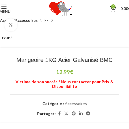
0
0.00
MENU
Accueil
Accessoires
Cliquez pour agrandir
ÉPUISÉ
Mangeoire 1KG Acier Galvanisé BMC
12.99
€
Victime de son succès ! Nous contacter pour Prix &
Disponibilité
Catégorie :
Accessoires
Partager :